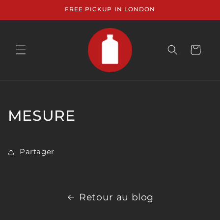
et
FREE PICKUP IN LONDON
passer
au
contenu
Panier
MESURE
Partager
Retour au blog