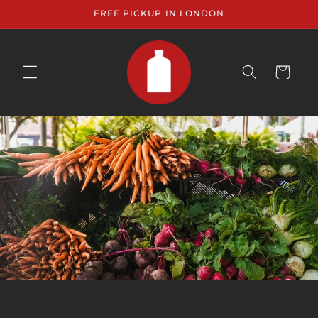
et
FREE PICKUP IN LONDON
passer
au
contenu
Panier